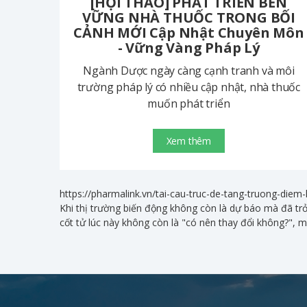
[HỘI THẢO] PHÁT TRIỂN BỀN
VỮNG NHÀ THUỐC TRONG BỐI
CẢNH MỚI Cập Nhật Chuyên Môn
- Vững Vàng Pháp Lý
Ngành Dược ngày càng cạnh tranh và môi
trường pháp lý có nhiều cập nhật, nhà thuốc
muốn phát triển
Xem thêm
https://pharmalink.vn/tai-cau-truc-de-tang-truong-di
Khi thị trường biến động không còn là dự báo mà đã tr
cốt tử lúc này không còn là "có nên thay đổi không?", mà