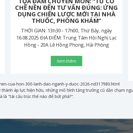
TỌA ĐÀM CHUYÊN MÔN: “TỪ CƠ
CHẾ NỀN ĐẾN TƯ VẤN ĐÚNG: ỨNG
DỤNG CHIẾN LƯỢC MỚI TẠI NHÀ
THUỐC, PHÒNG KHÁM”
THỜI GIAN: 13h30 - 17h00, Thứ Bảy, ngày
16.08.2025 ĐỊA ĐIỂM: Trung Tâm Hội Nghị Lạc
Hồng - 20A Lê Hồng Phong, Hải Phòng
Xem thêm
em-hen-cua-hon-300-lanh-dao-nganh-y-duoc-2026-nd317980.html
ở thành áp lực hiện hữu, những mô hình tăng trưởng cũ dần chạm ngưỡ
 là "tái cấu trúc thế nào để bứt phá?".