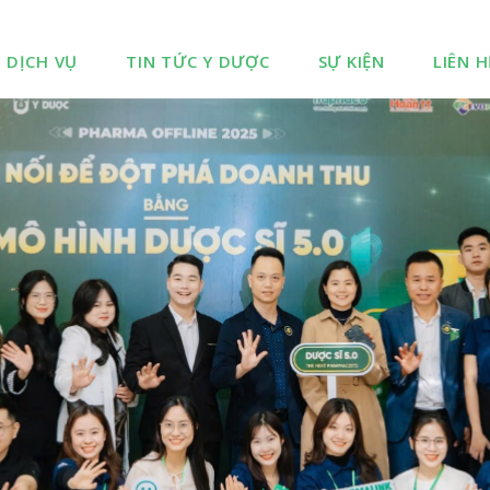
DỊCH VỤ
TIN TỨC Y DƯỢC
SỰ KIỆN
LIÊN H